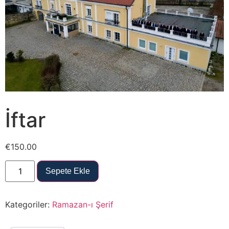
İftar
€
150.00
Sepete Ekle
Kategoriler:
Ramazan-ı Şerif